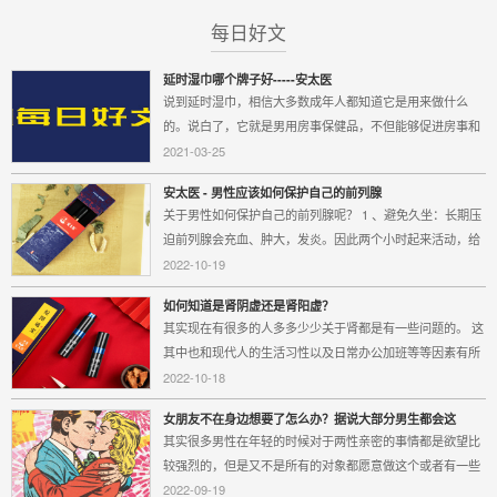
每日好文
延时湿巾哪个牌子好-----安太医
说到延时湿巾，相信大多数成年人都知道它是用来做什么
的。说白了，它就是男用房事保健品，不但能够促进房事和
谐，还可以恢复男人的雄风。但市场上出现的延时湿巾品牌
2021-03-25
较多，令人眼花缭乱，那么延时湿巾哪个牌子好...
安太医 - 男性应该如何保护自己的前列腺
关于男性如何保护自己的前列腺呢？ 1 、避免久坐：长期压
迫前列腺会充血、肿大，发炎。因此两个小时起来活动，给
前列腺减压。 2 、避免憋尿：膀胱过度充盈，尿道括约肌过
2022-10-19
度收缩、痉挛，使控制排尿肌肉协同的作用...
如何知道是肾阴虚还是肾阳虚？
其实现在有很多的人多多少少关于肾都是有一些问题的。 这
其中也和现代人的生活习性以及日常办公加班等等因素有所
关联的。 肾是男性最重要的器官之一，肾阴虚、肾阳虚统称
2022-10-18
为肾虚，但它们还是有区别的： 肾阴虚的人...
女朋友不在身边想要了怎么办？据说大部分男生都会这
样……（安太医）
其实很多男性在年轻的时候对于两性亲密的事情都是欲望比
较强烈的，但是又不是所有的对象都愿意做这个或者有一些
女朋友不在身边。那这个可能有些定力不强的男性就会发生
2022-09-19