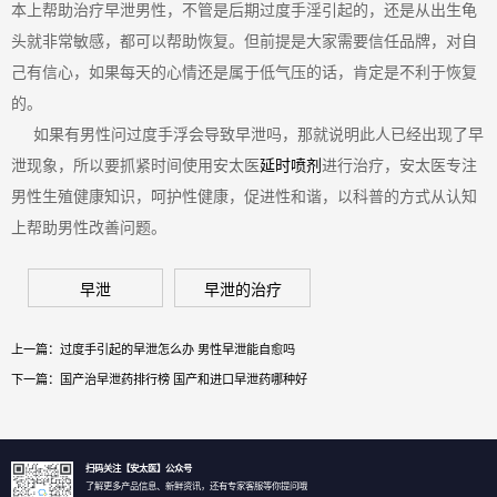
本上帮助治疗早泄男性，不管是后期过度手淫引起的，还是从出生龟
头就非常敏感，都可以帮助恢复。但前提是大家需要信任品牌，对自
己有信心，如果每天的心情还是属于低气压的话，肯定是不利于恢复
的。
如果有男性问过度手浮会导致早泄吗，那就说明此人已经出现了早
泄现象，所以要抓紧时间使用安太医
延时喷剂
进行治疗，安太医专注
男性生殖健康知识，呵护性健康，促进性和谐，以科普的方式从认知
上帮助男性改善问题。
早泄
早泄的治疗
上一篇：
过度手引起的早泄怎么办 男性早泄能自愈吗
下一篇：
国产治早泄药排行榜 国产和进口早泄药哪种好
扫码关注【安太医】公众号
了解更多产品信息、新鲜资讯，还有专家客服等你提问哦