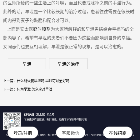
的医师所给的一些生活上的叮嘱，而且也要戒除掉之前的手淫行为。
此外的话，早泄是一个比较长期的治疗过程，患者往往需要在很长时
间内得到妻子的鼓励和配合才可以。
上面是安太医
延时喷剂
为大家所解释的和早泄男结婚会幸福吗的全
部内容了，希望有早泄的患者们不要因为这些而影响到自身的幸福。
女同志们也要互相理解，早泄是很正常的现象，是可以治愈的。
早泄
早泄的治疗
上一篇：
什么能恢复早泄吗 早泄可以治好吗
下一篇：
何为早泄 怎么应对早泄
扫码关注【安太医】公众号
了解更多产品信息、新鲜资讯，还有专家客服等你提问哦
登录/注册
客服微信
在线招商
Copyright © 2020-2021 爱品尚客（北京）电子商务有限公司 ｜ 11010502032800号｜ All Rights Reserved
京ICP备17033643号-2