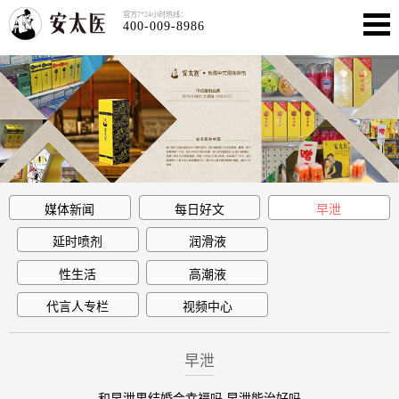
官方7*24小时热线：
400-009-8986
媒体新闻
每日好文
早泄
延时喷剂
润滑液
性生活
高潮液
代言人专栏
视频中心
早泄
和早泄男结婚会幸福吗 早泄能治好吗