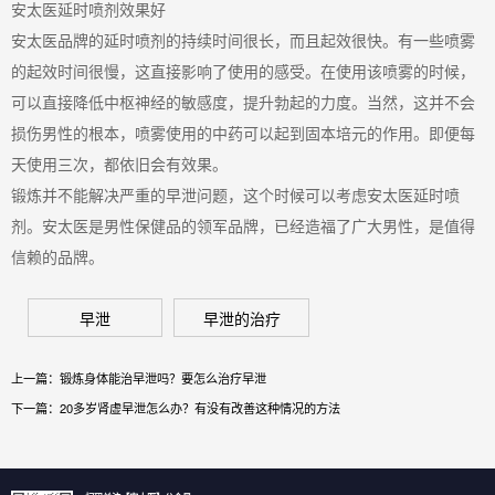
安太医延时喷剂效果好
安太医品牌的延时喷剂的持续时间很长，而且起效很快。有一些喷雾
的起效时间很慢，这直接影响了使用的感受。在使用该喷雾的时候，
可以直接降低中枢神经的敏感度，提升勃起的力度。当然，这并不会
损伤男性的根本，喷雾使用的中药可以起到固本培元的作用。即便每
天使用三次，都依旧会有效果。
锻炼并不能解决严重的早泄问题，这个时候可以考虑安太医延时喷
剂。安太医是男性保健品的领军品牌，已经造福了广大男性，是值得
信赖的品牌。
早泄
早泄的治疗
上一篇：
锻炼身体能治早泄吗？要怎么治疗早泄
下一篇：
20多岁肾虚早泄怎么办？有没有改善这种情况的方法