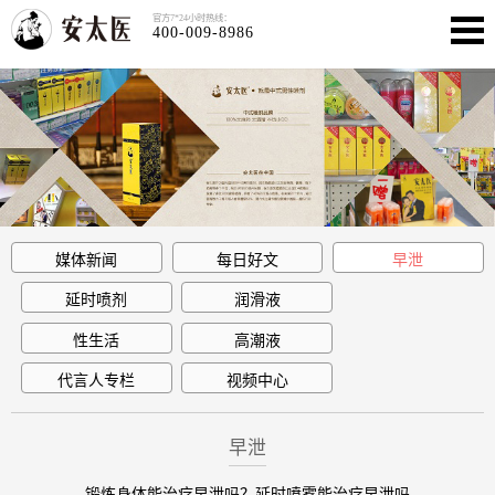
官方7*24小时热线：
400-009-8986
媒体新闻
每日好文
早泄
延时喷剂
润滑液
性生活
高潮液
代言人专栏
视频中心
早泄
锻炼身体能治疗早泄吗？延时喷雾能治疗早泄吗