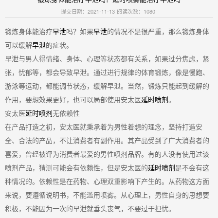
提交日期：2021-11-13
阅读次数：1080
锻炼身体能治疗
早泄
吗？如果
早泄
的情况不是很严重，那么锻炼身体
可以缓解
早泄
的症状。
早泄与男人得情绪、身体、心理等状态都有关系，如果过分焦虑，紧
张，忧郁等，都会导致早泄。通过进行规律的体育锻炼，像是慢跑、
游泳等运动，都能调节状态，缓解早泄。当然，锻炼只能起到缓解的
作用，要想效果更好，也可以局部使用安太医
延时喷剂
。
安太医
延时喷剂
无依赖性
在产品打造之初，安太医就秉承着为男性着想的理念，坚持打造安
全、合法的产品，不让消费者有副作用。其产品受到了广大消费者的
喜爱，曾经被评为消费者最爱的男性喷剂品牌。有的人没有使用过该
喷剂产品，猜测可能会有依赖性，但是安太医的
延时喷剂
是不会有这
种情况的。依赖性是在药物、心理双重影响下产生的。从药物这方面
来说，要遵循说明书，不能滥用喷雾。从心理上，男性自身的思想要
积极，不能因为一次的早泄就垂头丧气，不要过于担忧。