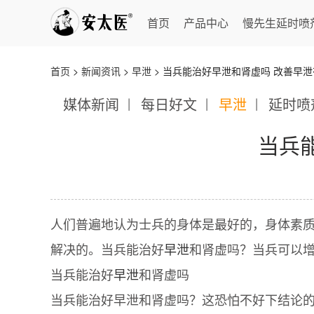
首页
产品中心
慢先生延时喷
首页
>
新闻资讯
>
早泄
> 当兵能治好早泄和肾虚吗 改善早
媒体新闻
每日好文
早泄
延时喷
当兵
人们普遍地认为士兵的身体是最好的，身体素
解决的。当兵能治好
早泄
和肾虚吗？当兵可以
当兵能治好
早泄
和肾虚吗
当兵能治好早泄和肾虚吗？这恐怕不好下结论