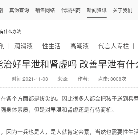
剂
真伪查询
销售网络
代理招商
新闻资讯
关于我们
泄有什么办法
剂
润滑液
性生活
高潮液
代言人专栏
能治好早泄和肾虚吗 改善早泄有什
时间:2021-11-03
来源:
作者:
点击: 3008次
质在各个方面都是拔尖的。因此很多人都会把孩子送到兵
增强身体素质，但是对
早泄
和肾虚还是有待商榷。
的，因为士兵也是人，是人就肯定会累，当然也需要性生